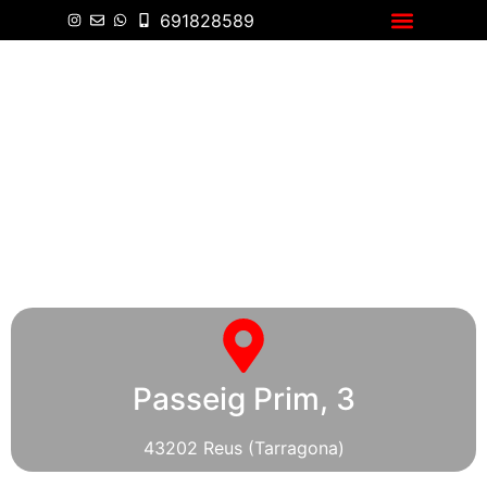
691828589
Carta Asiática
Passeig Prim, 3
43202 Reus (Tarragona)