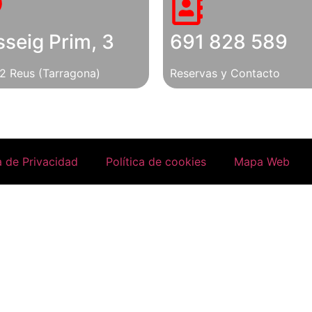
seig Prim, 3
691 828 589
2 Reus (Tarragona)
Reservas y Contacto
a de Privacidad
Política de cookies
Mapa Web