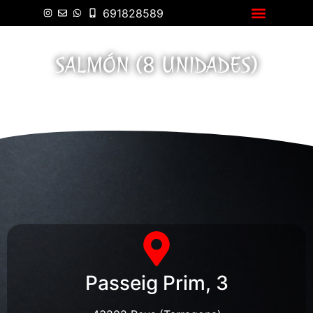
691828589
Carta Asiática
SALMÓN (8 UNIDADES)
Passeig Prim, 3