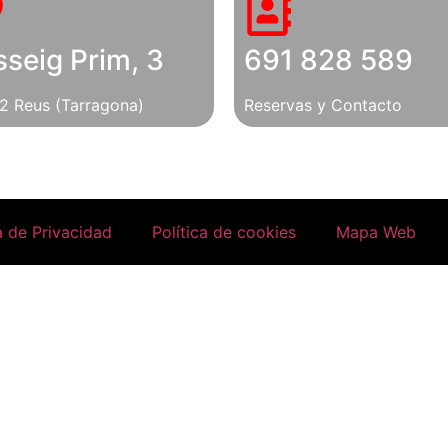
seig Prim, 3
691 828 589
2 Reus (Tarragona)
Reservas y Contacto
a de Privacidad
Política de cookies
Mapa Web